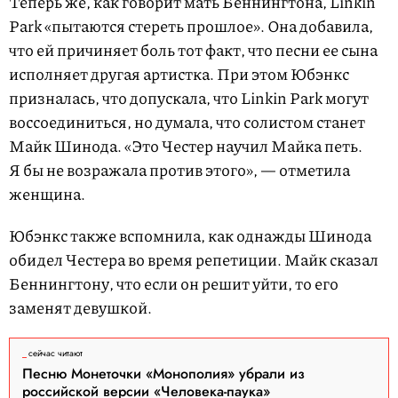
Теперь же, как говорит мать Беннингтона, Linkin
Park «пытаются стереть прошлое». Она добавила,
что ей причиняет боль тот факт, что песни ее сына
исполняет другая артистка. При этом Юбэнкс
призналась, что допускала, что Linkin Park могут
воссоединиться, но думала, что солистом станет
Майк Шинода. «Это Честер научил Майка петь.
Я бы не возражала против этого», — отметила
женщина.
Юбэнкс также вспомнила, как однажды Шинода
обидел Честера во время репетиции. Майк сказал
Беннингтону, что если он решит уйти, то его
заменят девушкой.
сейчас читают
Песню Монеточки «Монополия» убрали из
российской версии «Человека-паука»