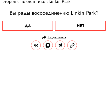
стороны поклонников Linkin Park.
Вы рады воссоединению Linkin Park?
ДА
НЕТ
Поделиться
НОВОСТИ
КУЛЬТУРА И РАЗВЛЕЧЕНИЯ
20.09.2024, 10:22
В немецкой библиотеке
обнаружили ранее неизвестное
произведение Моцарта
Работу уже исполнили в родном для
австрийского композитора городе