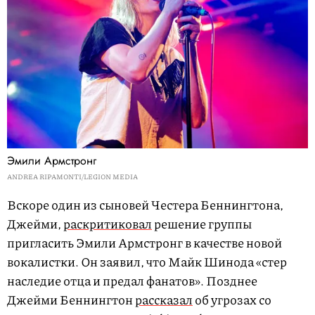
Эмили Армстронг
ANDREA RIPAMONTI/LEGION MEDIA
Вскоре один из сыновей Честера Беннингтона,
Джейми,
раскритиковал
решение группы
пригласить Эмили Армстронг в качестве новой
вокалистки. Он заявил, что Майк Шинода «стер
наследие отца и предал фанатов». Позднее
Джейми Беннингтон
рассказал
об угрозах со