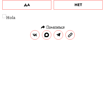
ДА
НЕТ
Поделиться
НОВОСТИ
КУЛЬТУРА И РАЗВЛЕЧЕНИЯ
21.03.2022, 18:04
Канье Уэсту запретили выступать
на церемонии вручения «Грэмми»
из-за его «поведения в интернете»
Ранее рэперу из-за оскорбительных
публикаций на 24 часа ограничили доступ
к Instagram (Социальная сеть признана