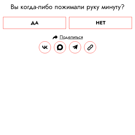
Вы когда-либо пожимали руку минуту?
ДА
НЕТ
Поделиться
НОВОСТИ
КУЛЬТУРА И РАЗВЛЕЧЕНИЯ
21.12.2022, 09:00
Альбом Оксимирона «Красота и
уродство» попал в мировой топ-10
самых популярных релизов по
версии Genius
Признанный в РФ иноагентом рэпер —
единственный русскоязычный