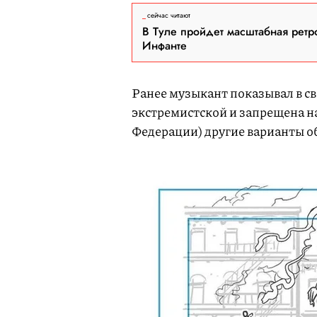
сейчас читают
В Туле пройдет масштабная ретр
Инфанте
Ранее музыкант показывал в с
экстремистской и запрещена н
Федерации) другие варианты о