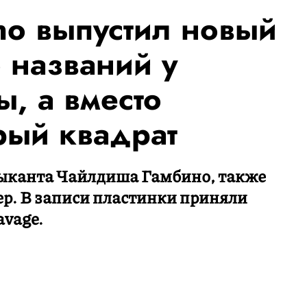
no выпустил новый
 названий у
, а вместо
рый квадрат
зыканта Чайлдиша Гамбино, также
ер. В записи пластинки приняли
avage.