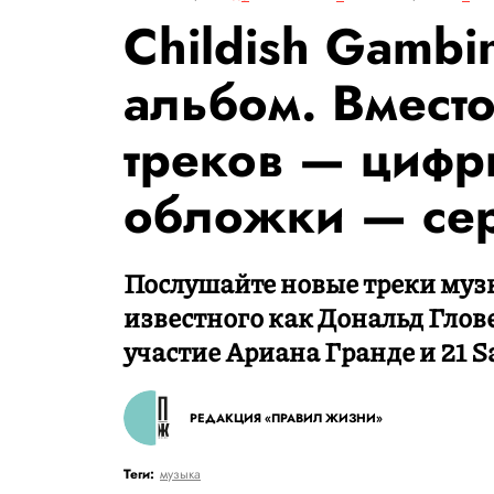
Childish Gambi
альбом. Вместо
треков — цифры
обложки — се
Послушайте новые треки му
известного как Дональд Глов
участие Ариана Гранде и 21 S
РЕДАКЦИЯ «ПРАВИЛ ЖИЗНИ»
Теги:
музыка