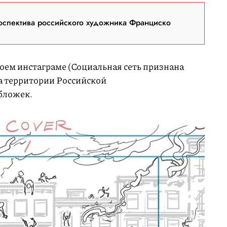
оспектива российского художника Франциско
воем инстаграме (Социальная сеть признана
а территории Российской
бложек.