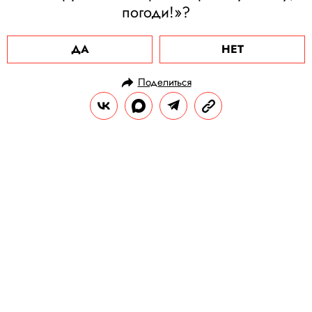
погоди!»?
ДА
НЕТ
Поделиться
НОВОСТИ
КУЛЬТУРА И РАЗВЛЕЧЕНИЯ
22.03.2021, 14:31
«Дом Культур» отметит двухлетие
выставкой, джазовым вечером и
бранчем с блюдами — фаворитами
гостей заведения
Каждое из событий символизирует четыре
основы, на которых держится проект: