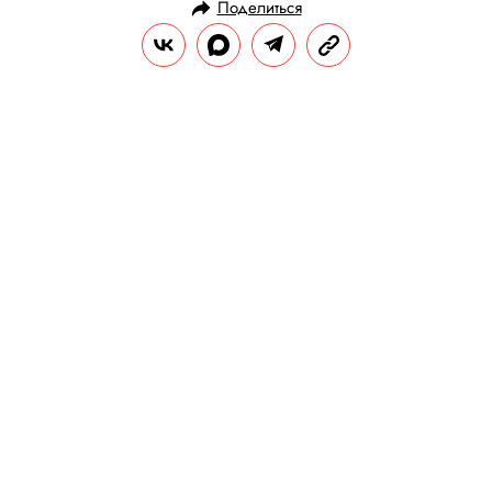
Поделиться
НОВОСТИ
КУЛЬТУРА И РАЗВЛЕЧЕНИЯ
22.04.2024, 18:07
Фанаты Тейлор Свифт заполонили
лондонский паб, который она
упомянула в новом альбоме.
Владельцам даже пришлось
временно прекратить пускать
посетителей
При этом сотрудники заведения решили
провести акцию: первым 100 посетителям,
которые войдут в дверь паба и
процитируют слова из песни Тейлор