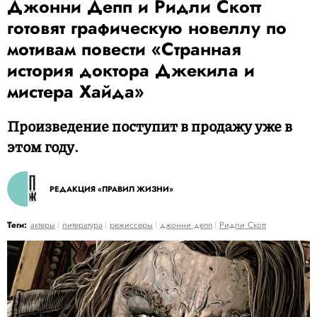
Джонни Депп и Ридли Скотт
готовят графическую новеллу по
мотивам повести «Странная
история доктора Джекила и
мистера Хайда»
Произведение поступит в продажу уже в
этом году.
РЕДАКЦИЯ «ПРАВИЛ ЖИЗНИ»
Теги:
актеры
литература
режиссеры
джонни депп
Ридли Скотт