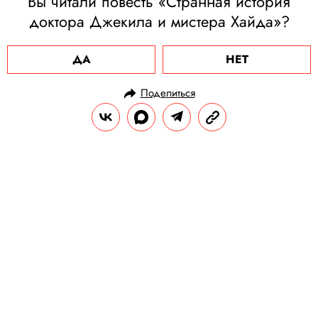
Вы читали повесть «Странная история
доктора Джекила и мистера Хайда»?
ДА
НЕТ
Поделиться
НОВОСТИ
КУЛЬТУРА И РАЗВЛЕЧЕНИЯ
22.07.2025, 21:27
Умер рок-музыкант Оззи Осборн
Ему было 76 лет.
РЕДАКЦИЯ «ПРАВИЛ ЖИЗНИ»
Теги:
музыканты
смерть
Рок