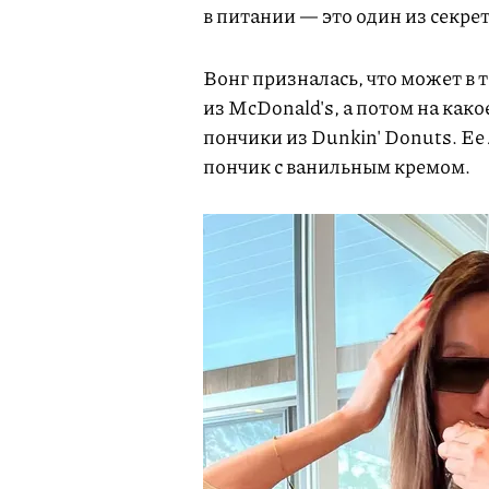
в питании — это один из секрет
Вонг призналась, что может в 
из McDonald's, а потом на как
пончики из Dunkin' Donuts. Е
пончик с ванильным кремом.