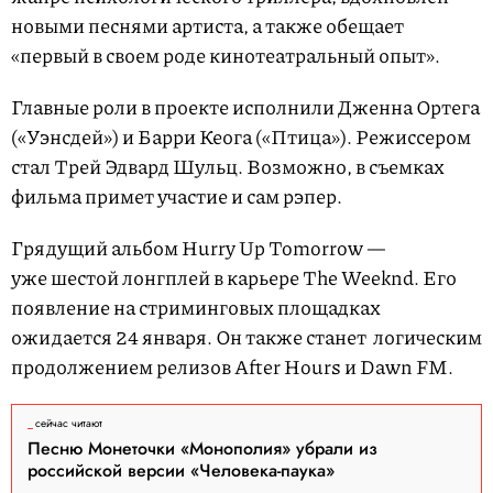
новыми песнями артиста, а также обещает
«первый в своем роде кинотеатральный опыт».
Главные роли в проекте исполнили Дженна Ортега
(«Уэнсдей») и Барри Кеога («Птица»). Режиссером
стал Трей Эдвард Шульц. Возможно, в съемках
фильма примет участие и сам рэпер.
Грядущий альбом Hurry Up Tomorrow —
уже шестой лонгплей в карьере The Weeknd. Его
появление на стриминговых площадках
ожидается 24 января. Он также станет логическим
продолжением релизов After Hours и Dawn FM.
сейчас читают
Песню Монеточки «Монополия» убрали из
российской версии «Человека-паука»