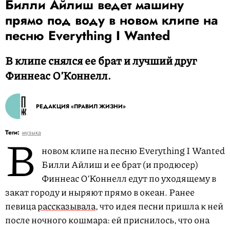
Билли Айлиш ведет машину
прямо под воду в новом клипе на
песню Everything I Wanted
В клипе снялся ее брат и лучший друг
Финнеас О’Коннелл.
РЕДАКЦИЯ «ПРАВИЛ ЖИЗНИ»
В
Теги:
музыка
новом клипе на песню Everything I Wanted
Билли Айлиш и ее брат (и продюсер)
Финнеас О’Коннелл едут по уходящему в
закат городу и ныряют прямо в океан. Ранее
певица
рассказывала
, что идея песни пришла к ней
после ночного кошмара: ей приснилось, что она