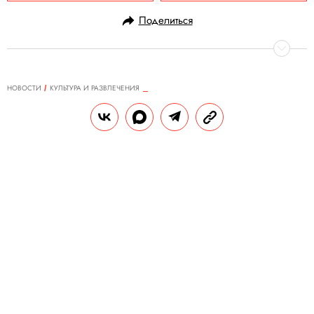
Поделиться
НОВОСТИ
КУЛЬТУРА И РАЗВЛЕЧЕНИЯ
24.04.2024, 10:15
TMZ: Канье Уэст планирует
запустить порностудию Yeezy Porn
Открыть студию могут уже этим летом.
РЕДАКЦИЯ «ПРАВИЛ ЖИЗНИ»
Теги:
секс
канье уэст
порно
adidas