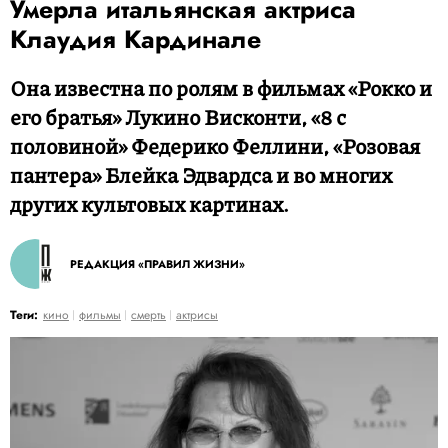
Умерла итальянская актриса
Клаудия Кардинале
Она известна по ролям в фильмах «Рокко и
его братья» Лукино Висконти, «8 с
половиной» Федерико Феллини, «Розовая
пантера» Блейка Эдвардса и во многих
других культовых картинах.
РЕДАКЦИЯ «ПРАВИЛ ЖИЗНИ»
Теги:
кино
фильмы
смерть
актрисы