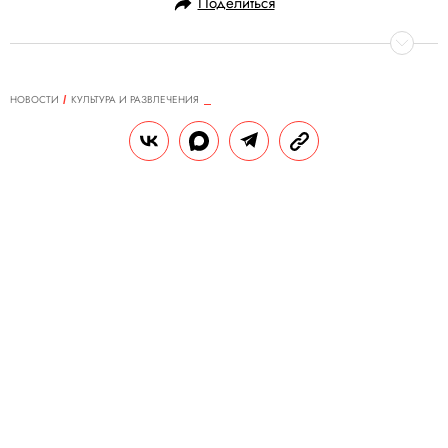
Поделиться
НОВОСТИ
КУЛЬТУРА И РАЗВЛЕЧЕНИЯ
23.12.2019, 09:54
Джоан Роулинг стала самой
высокооплачиваемой
писательницей 2019 года по
версии Forbes
Автор «Гарри Поттера» вернула себе
лидерство в рейтинге после не такого
удачного 2018 года.
РЕДАКЦИЯ «ПРАВИЛ ЖИЗНИ»