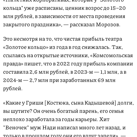
кольца" уже расписаны, ценник возрос до 15–20
млн рублей, в зависимости от места проведения
закрытого праздника», — рассказал Морозов.
Это несмотря на то, что чистая прибыль театра
«Золотое кольцо» из года в год снижалась. Так,
ссылаясь на открытые источники, «Комсомольская
правда» пишет, что в 2022 году прибыль компании
составила 2,6 млн рублей, в 2023-м — 1,1 млн, а в
2024-м — 2,7 млн при заработанных 69 млн
рублей.
«Какие у Гриши [Костюка, сына Кадышевой] долги,
вы шутите? Он очень богатый парень, его семья
неплохо заработала за годы карьеры. Хит
"Веночек" муж Нади написал много лет назад, и
только в прошлом году они его вдруг запели», —