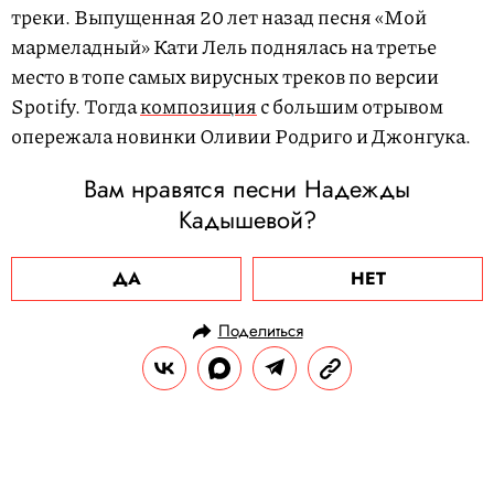
треки. Выпущенная 20 лет назад песня «Мой
мармеладный» Кати Лель поднялась на третье
место в топе самых вирусных треков по версии
Spotify. Тогда
композиция
с большим отрывом
опережала новинки Оливии Родриго и Джонгука.
Вам нравятся песни Надежды
Кадышевой?
ДА
НЕТ
Поделиться
НОВОСТИ
КУЛЬТУРА И РАЗВЛЕЧЕНИЯ
25.04.2025, 10:25
В пространстве Bibliotheca прошла