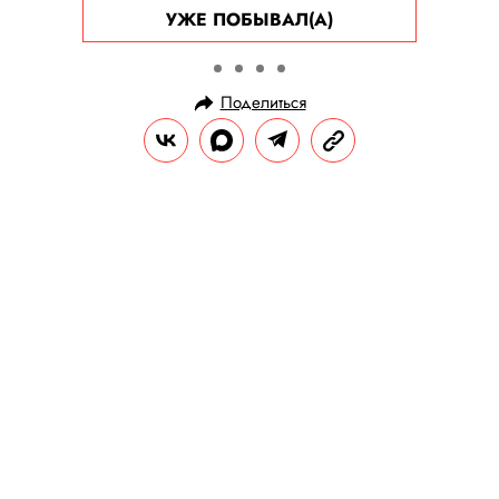
УЖЕ ПОБЫВАЛ(А)
Поделиться
НОВОСТИ
КУЛЬТУРА И РАЗВЛЕЧЕНИЯ
25.07.2025, 11:30
«Сонная Лощина» Тима Бертона
получит продолжение в формате
комикса
Он поступит в продажу 29 октября.
РЕДАКЦИЯ «ПРАВИЛ ЖИЗНИ»