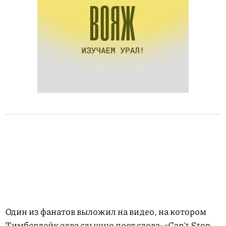
Один из фанатов выложил на видео, на котором
Тимберлейк едва слышно поет слова: «Can't Stop