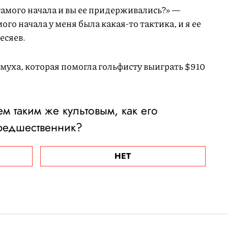
 самого начала и вы ее придерживались?» —
го начала у меня была какая-то тактика, и я ее
есяев.
муха, которая помогла гольфисту выиграть $910
ем таким же культовым, как его
редшественник?
НЕТ