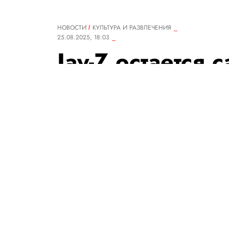
НОВОСТИ
КУЛЬТУРА И РАЗВЛЕЧЕНИЯ
25.08.2025, 18:03
Jay-Z остается
музыкантом в м
оценивает его 
млрд
Состояние самой богатой ж
меньше на $1 млрд.
РЕДАКЦИЯ «ПРАВИЛ ЖИЗНИ»