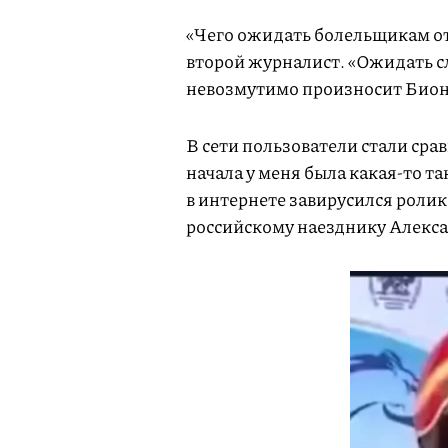
«Чего ожидать болельщикам от
второй журналист. «Ожидать с
невозмутимо произносит Био
В сети пользователи стали сра
начала у меня была какая-то та
в интернете завирусился ролик
российскому наезднику Алекса