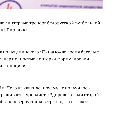
ывок интервью тренера белорусской футбольной
ана Биончика.
 в пользу минского «Динамо» во время беседы с
ренер полностью повторил формулировки
 интонацией.
L
o
a
d
e
йм. Чего не хватило, почему не получилось
d
:
1
спрашивает журналист. «Здорово начали второй
0
0
.
тобы перевернуть ход встречи», — отвечает
0
0
%