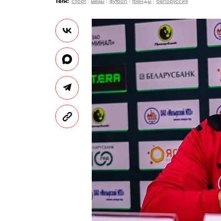
Теги:
спорт
мемы
футбол
тренды
белоруссия