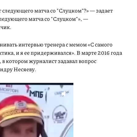
 следующего матча со "Слуцком"?» — задает
ледующего матча со "Слуцком"», —
нчик.
внивать интервью тренера с мемом «С самого
ктика, и я ее придерживался». В марте 2016 года
, в котором журналист задавал вопрос
ндру Несяеву.