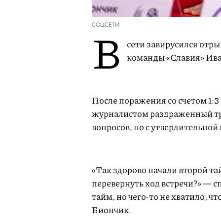
СОЦСЕТИ
В
сети завирусился отр
команды «Славия» Ив
После поражения со счетом 1:3
журналистом раздраженный т
вопросов, но с утвердительной
U
n
m
u
t
«Так здорово начали второй та
e
перевернуть ход встречи?» — 
тайм, но чего-то не хватило, ч
Биончик.