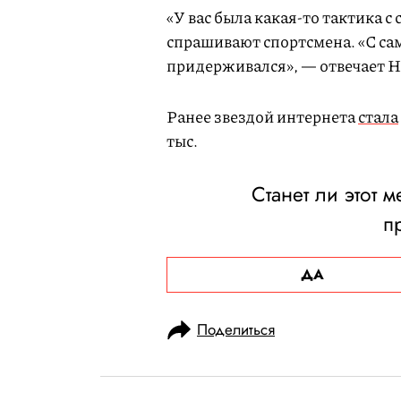
«У вас была какая-то тактика с
спрашивают спортсмена. «С само
придерживался», — отвечает Н
Ранее звездой интернета
стала
тыс.
Станет ли этот м
п
ДА
Поделиться