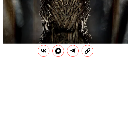
В
сборник For the Throne, посвященный
финальному сезону «Игры престолов»,
вошли 14 треков. В записи приняли
участие рэперы Трэвис Скотт, Lil Peep и A$AP
Rocky, The Weeknd, певица SZA, Элли Голдинг и
Мэтт Беллами из Muse. В саундтрек также вошли
песни The National, Mumford & Sons и других.