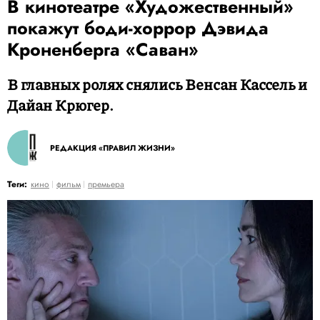
В кинотеатре «Художественный»
покажут боди-хоррор Дэвида
Кроненберга «Саван»
В главных ролях снялись Венсан Кассель и
Дайан Крюгер.
РЕДАКЦИЯ «ПРАВИЛ ЖИЗНИ»
Теги:
кино
фильм
премьера