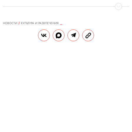
НОВОСТИ
КУЛЬТУРА И РАЗВЛЕЧЕНИЯ
26.08.2020, 13:54
Шот «Поребрик», коктейль
«Парадная» и севиче из корюшки
— рассказываем, где все это найти
в Москве
В эту пятницу бар-корт PAPA Barvillage
принимает гостей из Санкт-Петербурга,
чтобы достойно проводить уходящее лето.
РЕДАКЦИЯ «ПРАВИЛ ЖИЗНИ»
Теги:
бары