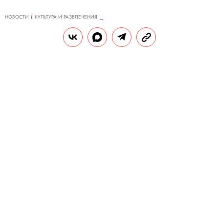
НОВОСТИ
КУЛЬТУРА И РАЗВЛЕЧЕНИЯ
26.03.2024, 11:21
В домах рэпера Пи Дидди
прошли обыски по делу о
торговле людьми
Ранее несколько девушек обвинили
рэпера в сексуализированном насилии.
РЕДАКЦИЯ «ПРАВИЛ ЖИЗНИ»
Теги:
США
секс-скандал
рэп
преступления