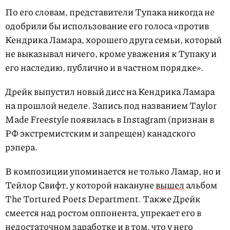
По его словам, представители Тупака никогда не
одобрили бы использование его голоса «против
Кендрика Ламара, хорошего друга семьи, который
не выказывал ничего, кроме уважения к Тупаку и
его наследию, публично и в частном порядке».
Дрейк выпустил новый дисс на Кендрика Ламара
на прошлой неделе. Запись под названием Taylor
Made Freestyle появилась в Instagram (признан в
РФ экстремистским и запрещен) канадского
рэпера.
В композиции упоминается не только Ламар, но и
Тейлор Свифт, у которой накануне
вышел
альбом
The Tortured Poets Department. Также Дрейк
смеется над ростом оппонента, упрекает его в
недостаточном заработке и в том, что у него