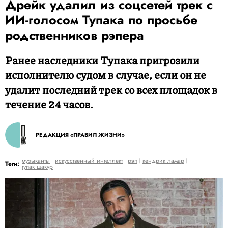
Дрейк удалил из соцсетей трек с
ИИ-голосом Тупака по просьбе
родственников рэпера
Ранее наследники Тупака пригрозили
исполнителю судом в случае, если он не
удалит последний трек со всех площадок в
течение 24 часов.
РЕДАКЦИЯ «ПРАВИЛ ЖИЗНИ»
музыканты
искусственный интеллект
рэп
кендрик ламар
Теги:
тупак шакур