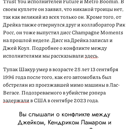
Trust You исполнителей Future и Metro Boomin. В
своем куплете он заявил, что никакой троицы нет,
так как великий из всех только он. Кроме того, от
Дрейка также отвернулся друг и коллаборатор Рик
Росс, он тоже выпустил дисс Champagne Moments
на прошлой неделе. Дисс на Дрейка записал и
Джей Коул. Подробнее о конфликте между
исполнителями мы рассказывали
здесь
.
Тупак Шакур умер в возрасте 25 лет 13 сентября
1996 года после того, как его автомобиль был
обстрелян из проезжавшей мимо машины в Лас-
Вегасе. Подозреваемого в убийстве рэпера
задержали
в США в сентябре 2023 года.
Вы слышали о конфликте между
Джейком, Кендриком Ламаром и