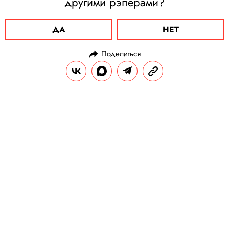
другими рэперами?
ДА
НЕТ
Поделиться
НОВОСТИ
КУЛЬТУРА И РАЗВЛЕЧЕНИЯ
26.04.2024, 14:29
Музыкальные новинки недели:
Twenty One Pilots, Tame Impala,
Скриптонит, Макс Корж, «Хлеб», а
также просто Лера и Лизер
Среди новинок — новые треки от Twenty
One Pilots, группы «Хлеб», совместная