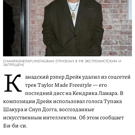
CHAMPAGNEPAPI/INSTAGRAM (ПРИЗНАН В РФ ЭКСТРЕМИСТСКИМ И
ЗАПРЕЩЕН)
К
анадский рэпер Дрейк удалил из соцсетей
трек Taylor Made Freestyle — его
последний дисс на Кендрика Ламара. В
композиции Дрейк использовал голоса Тупака
Шакура и Снуп Догга, воссозданные
искусственным интеллектом. Об этом сообщает
Би-би-си.