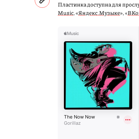
Пластинка доступна для прос
Music
, «
Яндекс.Музыке
», «
ВКо