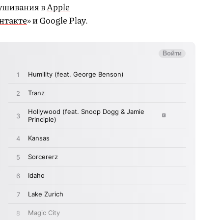
лушивания в
Apple
нтакте
» и Google Play.