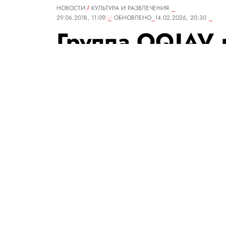
НОВОСТИ
КУЛЬТУРА И РАЗВЛЕЧЕНИЯ
29.06.2018, 11:09
ОБНОВЛЕНО
14.02.2026, 20:30
Группа OQJAV 
песню
РЕДАКЦИЯ «ПРАВИЛ ЖИЗНИ»
М
осковская группа O
нее.