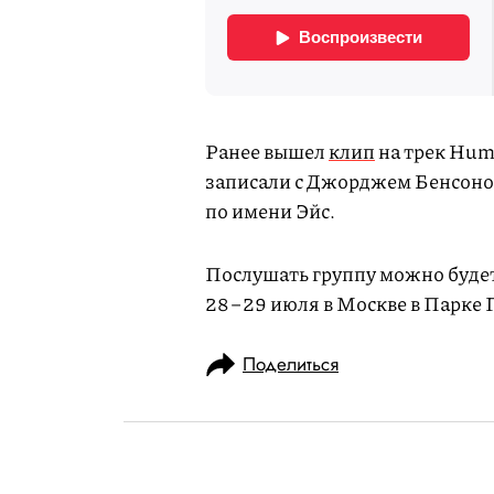
Ранее вышел
клип
на трек Humi
записали с Джорджем Бенсоном
по имени Эйс.
Послушать группу можно будет
28−29 июля в Москве в Парке 
Поделиться