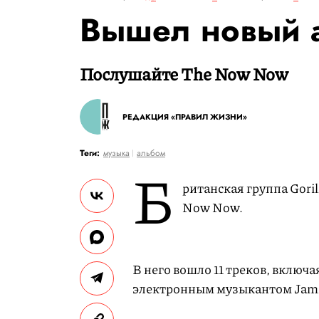
Вышел новый а
Послушайте The Now Now
РЕДАКЦИЯ «ПРАВИЛ ЖИЗНИ»
Теги:
музыка
альбом
Б
ританская группа Goril
Now Now.
В него вошло 11 треков, включ
электронным музыкантом Jami