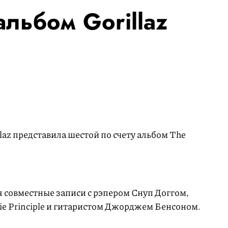
льбом Gorillaz
laz представила шестой по счету альбом The
ая совместные записи с рэпером Снуп Доггом,
e Principle и гитаристом Джорджем Бенсоном.