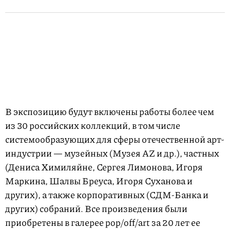
В экспозицию будут включены работы более чем
из 30 российских коллекций, в том числе
системообразующих для сферы отечественной арт-
индустрии — музейных (Музея AZ и др.), частных
(Дениса Химиляйне, Сергея Лимонова, Игоря
Маркина, Шалвы Бреуса, Игоря Суханова и
других), а также корпоративных (СДМ-Банка и
других) собраний. Все произведения были
приобретены в галерее pop/off/art за 20 лет ее