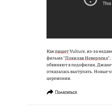
Как
пишет
Vulture, из-за неда
фильма "
Покидая Неверленд
"
обвиняют в педофилии, Джанет 
отказалась выступать. Новые ч
церемонии.
Поделиться