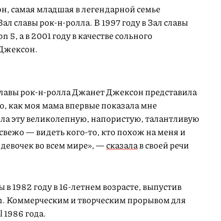
н, самая младшая в легендарной семье
ал славы рок-н-ролла. В 1997 году в Зал славы
 5, а в 2001 году в качестве сольного
 Джексон.
славы рок-н-ролла Джанет Джексон представила
, как моя мама впервые показала мне
ла эту великолепную, напористую, талантливую
 свежо — видеть кого-то, кто похож на меня и
евочек во всем мире», —
сказала
в своей речи
 в 1982 году в 16-летнем возрасте, выпустив
n. Коммерческим и творческим прорывом для
 1986 года.