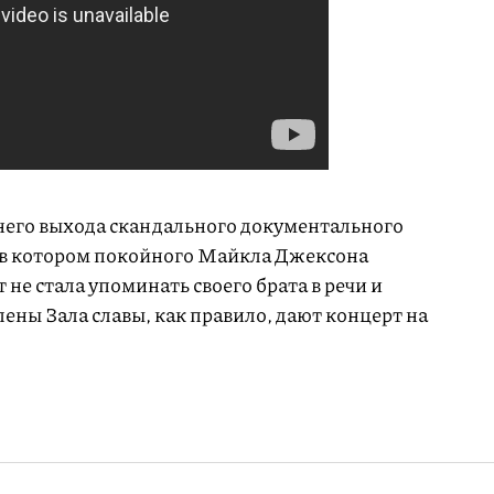
внего выхода скандального документального
, в котором покойного Майкла Джексона
не стала упоминать своего брата в речи и
лены Зала славы, как правило, дают концерт на