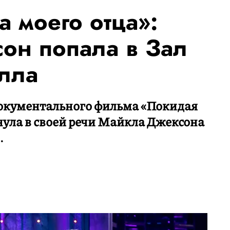
а моего отца»:
он попала в Зал
олла
документального фильма «Покидая
ула в своей речи Майкла Джексона
.