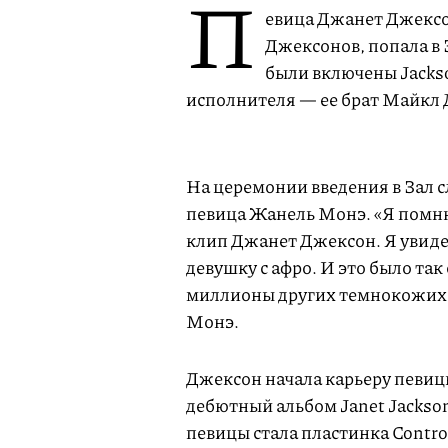
П
евица Джанет Джексо
Джексонов, попала в З
были включены Jackson
исполнителя — ее брат Майкл
На церемонии введения в Зал 
певица Жанель Монэ. «Я помню
клип Джанет Джексон. Я увиде
девушку с афро. И это было так
миллионы других темнокожих д
Монэ.
Джексон начала карьеру певицы
дебютный альбом Janet Jackso
певицы стала пластинка Control