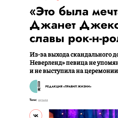
«Это была мечт
Джанет Джекс
славы рок-н-р
Из-за выхода скандального 
Неверленд» певица не упомян
и не выступила на церемонии
РЕДАКЦИЯ «ПРАВИЛ ЖИЗНИ»
Теги:
музыка