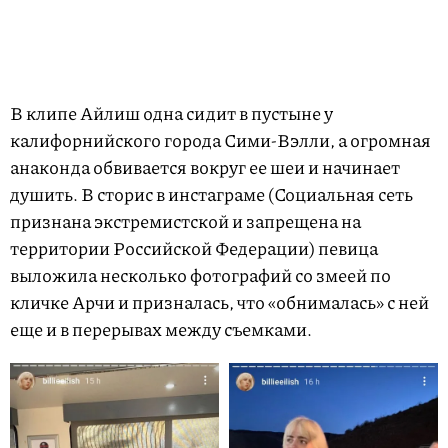
В клипе Айлиш одна сидит в пустыне у
калифорнийского города Сими-Вэлли, а огромная
анаконда обвивается вокруг ее шеи и начинает
душить. В сторис в инстаграме (Социальная сеть
признана экстремистской и запрещена на
территории Российской Федерации) певица
выложила несколько фотографий со змеей по
кличке Арчи и призналась, что «обнималась» с ней
еще и в перерывах между съемками.