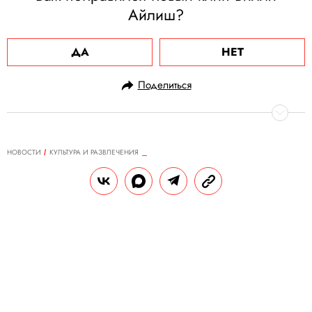
Айлиш?
ДА
НЕТ
Поделиться
НОВОСТИ
КУЛЬТУРА И РАЗВЛЕЧЕНИЯ
30.04.2021, 13:52
Spotify разместил билборд с
Монеточкой на Таймс-сквер
Компания сделала это в рамках
программы по поддержке женщин в
музыкальной индустрии. В Spotify
считают певицу «идеальным