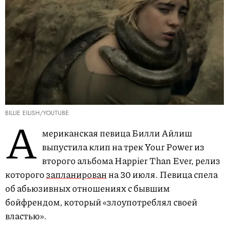
BILLIE EILISH/YOUTUBE
А
мериканская певица Билли Айлиш
выпустила клип на трек Your Power из
второго альбома Happier Than Ever, релиз
которого
запланирован
на 30 июля. Певица спела
об абьюзивных отношениях с бывшим
бойфрендом, который «злоупотреблял своей
властью».