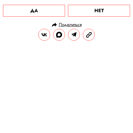
ДА
НЕТ
Поделиться
НОВОСТИ
КУЛЬТУРА И РАЗВЛЕЧЕНИЯ
30.10.2020, 09:34
Spotify назвал запуск сервиса в
России самым успешным в своей
истории
Аудиосервис работает в России с середины
июля 2020 года.
РЕДАКЦИЯ «ПРАВИЛ ЖИЗНИ»