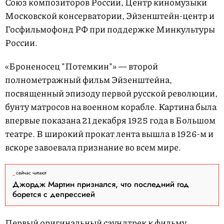
Союз композиторов России, Центр киномузыки
Московской консерватории, Эйзенштейн-центр и
Госфильмофонд РФ при поддержке Минкультуры
России.
«Броненосец "Потемкин"» — второй
полнометражный фильм Эйзенштейна,
посвященный эпизоду первой русской революции,
бунту матросов на военном корабле. Картина была
впервые показана 21 декабря 1925 года в Большом
театре. В широкий прокат лента вышла в 1926-м и
вскоре завоевала признание во всем мире.
сейчас читают
Джордж Мартин признался, что последний год
борется с депрессией
Первый оригинальный саундтрек к фильму