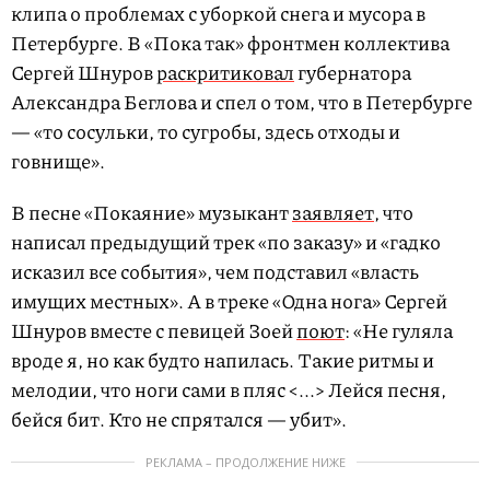
клипа о проблемах с уборкой снега и мусора в
Петербурге. В «Пока так» фронтмен коллектива
Сергей Шнуров
раскритиковал
губернатора
Александра Беглова и спел о том, что в Петербурге
— «то сосульки, то сугробы, здесь отходы и
говнище».
В песне «Покаяние» музыкант
заявляет
, что
написал предыдущий трек «по заказу» и «гадко
исказил все события», чем подставил «власть
имущих местных». А в треке «Одна нога» Сергей
Шнуров вместе с певицей Зоей
поют
: «Не гуляла
вроде я, но как будто напилась. Такие ритмы и
мелодии, что ноги сами в пляс <...> Лейся песня,
бейся бит. Кто не спрятался — убит».
РЕКЛАМА – ПРОДОЛЖЕНИЕ НИЖЕ