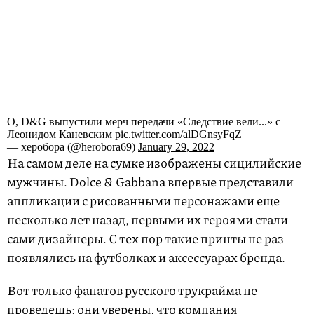
О, D&G выпустили мерч передачи «Следствие вели...» с
Леонидом Каневским
pic.twitter.com/alDGnsyFqZ
— херобора (@herobora69)
January 29, 2022
На самом деле на сумке изображены сицилийские
мужчины. Dolce & Gabbana впервые представили
аппликации с рисованными персонажами еще
несколько лет назад, первыми их героями стали
сами дизайнеры. С тех пор такие принты не раз
появлялись на футболках и аксессуарах бренда.
Вот только фанатов русского трукрайма не
проведешь: они уверены, что компания