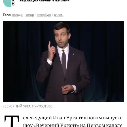
РЕДАКЦИЯ «ПРАВИЛ ЖИЗНИ»
Теги:
погода
юмор
петербург
власть
«ВЕЧЕРНИЙ УРГАНТ»/YOUTUBE
Т
елеведущий Иван Ургант в новом выпуске
шоу «Вечерний Ургант» на Первом канале