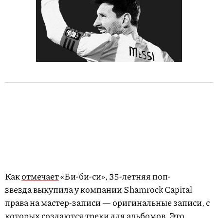
Как
отмечает
«Би-би-си», 35-летняя поп-
звезда выкупила у компании Shamrock Capital
права на мастер-записи — оригинальные записи, с
которых создаются треки для альбомов. Это