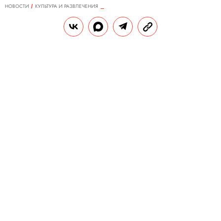
НОВОСТИ
КУЛЬТУРА И РАЗВЛЕЧЕНИЯ
31.05.2025, 16:42
Умер Альф Клаузен —
композитор «Симпсонов»
Ему было 84 года.
РЕДАКЦИЯ «ПРАВИЛ ЖИЗНИ»
Теги:
музыка
смерть
симпсоны