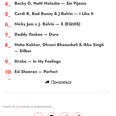
Becky G, Natti Natasha — Sin Pijama
Cardi B, Bad Bunny & J Balvin — I Like It
Nicky Jam x J. Balvin — X (EQUIS)
Daddy Yankee — Dura
Neha Kakkar, Dhvani Bhanushali & Ikka Singh
— Dilbar
Drake — In My Feelings
Ed Sheeran — Perfect
Поделиться
НОВОСТИ
КУЛЬТУРА И РАЗВЛЕЧЕНИЯ
31.08.2018, 09:22