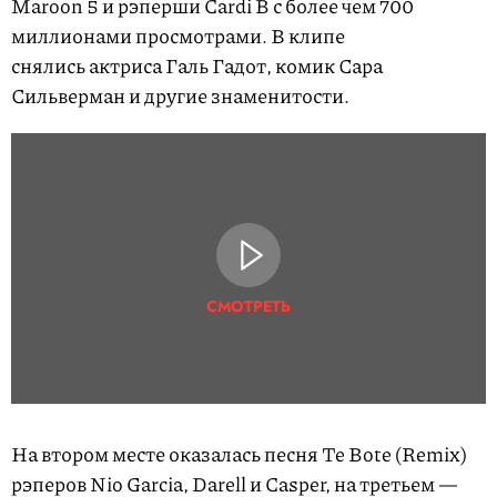
Maroon 5 и рэперши Cardi B с более чем 700
миллионами просмотрами. В клипе
снялись актриса Галь Гадот, комик Сара
Сильверман и другие знаменитости.
СМОТРЕТЬ
На втором месте оказалась песня Te Bote (Remix)
рэперов Nio Garcia, Darell и Casper, на третьем —