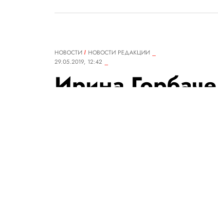
НОВОСТИ
НОВОСТИ РЕДАКЦИИ
29.05.2019, 12:42
Ирина Горбаче
специальный п
Правила жизн
Москве
Гости фестиваля смогут приня
транслироваться на всех ди