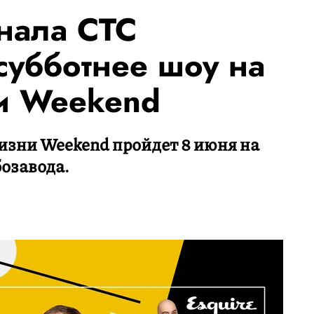
нала СТС
субботнее шоу на
и Weekend
изни Weekend пройдет 8 июня на
озавода.