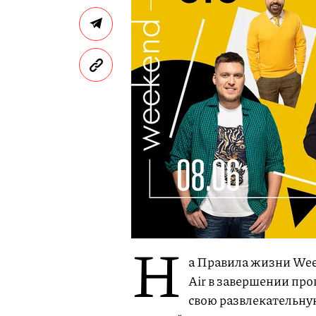
Н
а Правила жизни Wee
Air в завершении пр
свою развлекательну