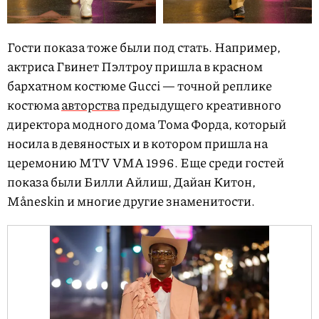
Гости показа тоже были под стать. Например,
актриса Гвинет Пэлтроу пришла в красном
бархатном костюме Gucci — точной реплике
костюма
авторства
предыдущего креативного
директора модного дома Тома Форда, который
носила в девяностых и в котором пришла на
церемонию MTV VMA 1996. Еще среди гостей
показа были Билли Айлиш, Дайан Китон,
Måneskin и многие другие знаменитости.