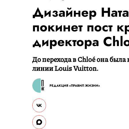
Дизайнер Ната
покинет пост к
директора Chl
До перехода в Chloé она был
линии Louis Vuitton.
РЕДАКЦИЯ «ПРАВИЛ ЖИЗНИ»