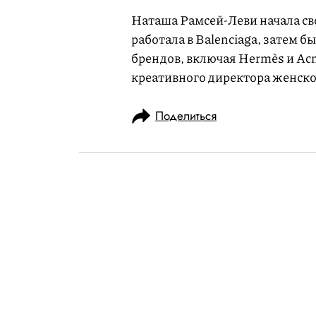
Наташа Рамсей-Леви начала сво
работала в Balenciaga, затем 
брендов, включая Hermès и Acne
креативного директора женской
Поделиться
НОВОСТИ
МОДА
03.12.2020, 16:37
Casio показал
Shock