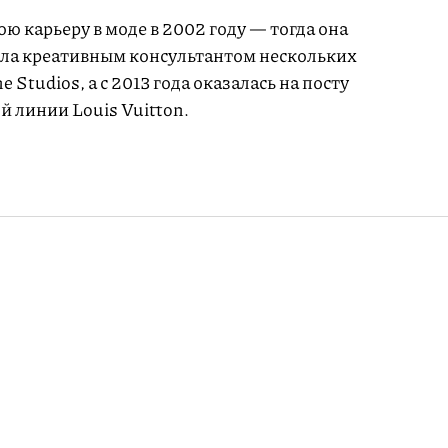
ю карьеру в моде в 2002 году — тогда она
была креативным консультантом нескольких
 Studios, а с 2013 года оказалась на посту
 линии Louis Vuitton.
и «ледяные» G-