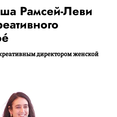
ша Рамсей-Леви
реативного
oé
а креативным директором женской