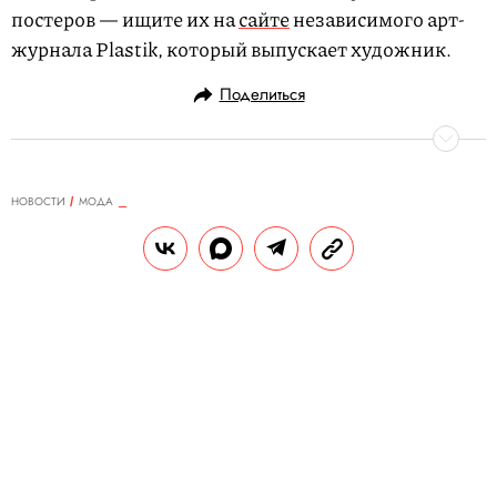
постеров — ищите их на
сайте
независимого арт-
журнала Plastik, который выпускает художник.
Поделиться
НОВОСТИ
МОДА
05.04.2020, 14:21
ОБНОВЛЕНО
15.02.2026, 12:58
Как хорошо выглядеть во время
видеозвонка? Советует Том Форд
Все дело в правильном расположении
камеры и света, считает дизайнер.
РЕДАКЦИЯ «ПРАВИЛ ЖИЗНИ»