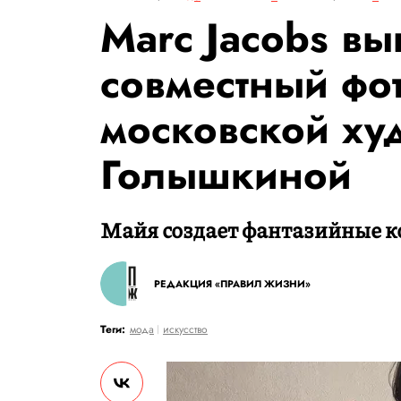
Marc Jacobs вы
совместный фот
московской х
Голышкиной
Майя создает фантазийные к
РЕДАКЦИЯ «ПРАВИЛ ЖИЗНИ»
Теги:
мода
искусство