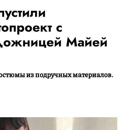
пустили
опроект с
удожницей Майей
остюмы из подручных материалов.