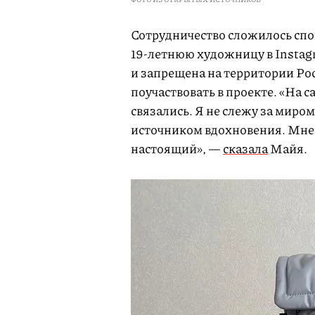
Сотрудничество сложилось спо
19-летнюю художницу в Instag
и запрещена на территории Ро
поучаствовать в проекте. «На с
связались. Я не слежу за миро
источником вдохновения. Мне н
настоящий», —
сказала
Майя.