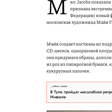
M
arc Jacobs показали
признана экстремис
Федерации) новый ф
московская художница Майя 
Майя создает костюмы из подр
CD-дисков, одноразовой посуды
она придумала образы, дополн
из роз из папиросной бумаги, 
кукурузных палочек.
сейчас читают
В Туле пройдет масштабная ретр
Инфанте