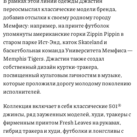
В рамках этой линии одежды Джастин
переосмыслил классические модели бренда,
добавив отсылки к своему родному городу
Мемфису: например, на принте футболок
упомянуты американские горки Zippin Pippin в
старом парке Ист-Энд, каток Skateland и
баскетбольная команда Университета Мемфиса —
Memphis Tigers. Джастин также создал
собственный дизайн куртки-тракера,
посвященный культовым личностям в музыке,
которые проложили дорогу молодому поколению
исполнителей.
Коллекция включает в себя классические 501®
джинсы, ряд зауженных моделей, худи, тракеры с
фирменным принтом Fresh Leaves на рукавах,
гибрид тракера и худи, футболки и лонгсливы с