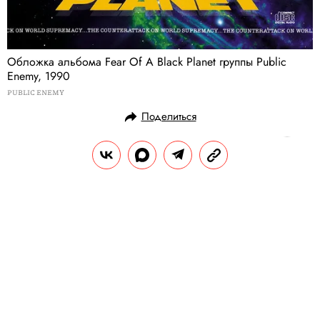
Обложка альбома Fear Of A Black Planet группы Public
Enemy, 1990
PUBLIC ENEMY
Поделиться
НОВОСТИ
МОДА
10.03.2018, 14:25
Puma выпустит кроссовки с
героями «Союзмультфильма»
В коллекции — две пары кроссовок Puma
Suede с героями из «Винни Пуха» и «Ну,
погоди!».