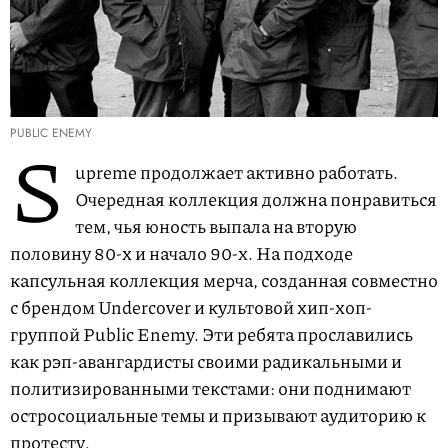
PUBLIC ENEMY
S
upreme продолжает активно работать.
Очередная коллекция должна понравиться
тем, чья юность выпала на вторую
половину 80-х и начало 90-х. На подходе
капсульная коллекция мерча, созданная совместно
с брендом Undercover и культовой хип-хоп-
группой Public Enemy. Эти ребята прославились
как рэп-авангардисты своими радикальными и
политизированными текстами: они поднимают
остросоциальные темы и призывают аудиторию к
протесту.