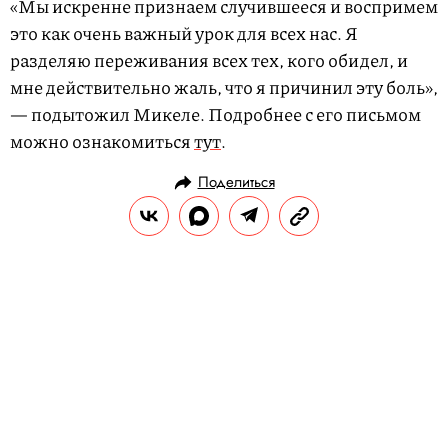
«Мы искренне признаем случившееся и воспримем
это как очень важный урок для всех нас. Я
разделяю переживания всех тех, кого обидел, и
мне действительно жаль, что я причинил эту боль»,
— подытожил Микеле. Подробнее с его письмом
можно ознакомиться
тут
.
Поделиться
НОВОСТИ
МОДА
09.02.2019, 18:11
«Здесь так красиво, я перестаю
дышать»: на показе нью-йоркской
недели моды поставили «Розовое
вино»