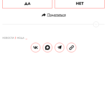
ДА
НЕТ
Поделиться
НОВОСТИ
МОДА
13.10.2020, 13:36
Рэперша Карди Би выпустила
кроссовки вместе с Reebok
Это новая версия популярной модели Club
C.
РЕДАКЦИЯ «ПРАВИЛ ЖИЗНИ»
Теги:
кроссовки