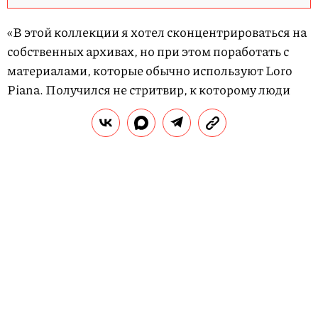
1
o
«В этой коллекции я хотел сконцентрироваться на
f
собственных архивах, но при этом поработать с
2
материалами, которые обычно используют Loro
5
Piana. Получился не стритвир, к которому люди
привыкли, но это все равно в моем стиле. Я хочу,
чтобы эта коллекция понравилась и молодежи, и
более старшему поколению», —
рассказал
о
сотрудничестве Фудзивара.
СМОТРЕТЬ