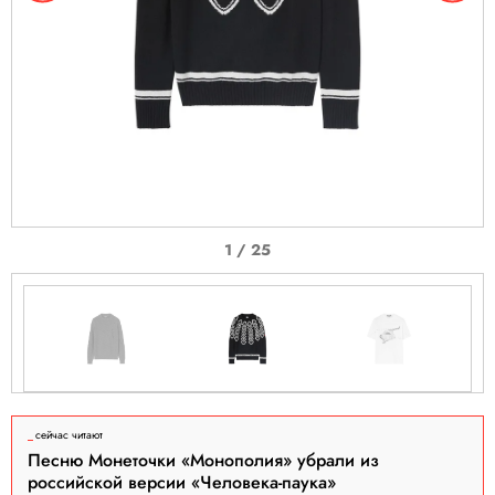
I
1 / 25
t
e
m
1
o
I
f
t
сейчас читают
2
e
Песню Монеточки «Монополия» убрали из
5
m
российской версии «Человека-паука»