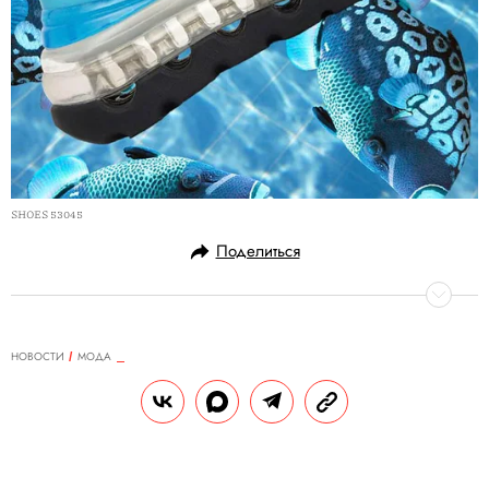
SHOES 53045
Поделиться
НОВОСТИ
МОДА
14.02.2019, 10:43
Vans выпустят коллекцию вместе с
Led Zeppelin