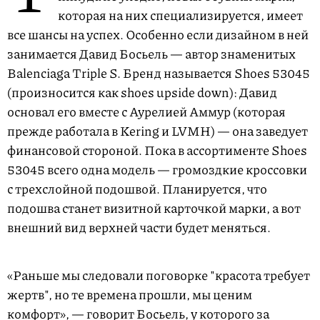
которая на них специализируется, имеет
все шансы на успех. Особенно если дизайном в ней
занимается Давид Босьель — автор знаменитых
Balenciaga Triple S. Бренд называется Shoes 53045
(произносится как shoes upside down): Давид
основал его вместе с Аурелией Аммур (которая
прежде работала в Kering и LVMH) — она заведует
финансовой стороной. Пока в ассортименте Shoes
53045 всего одна модель — громоздкие кроссовки
с трехслойной подошвой. Планируется, что
подошва станет визитной карточкой марки, а вот
внешний вид верхней части будет меняться.
«Раньше мы следовали поговорке "красота требует
жертв", но те времена прошли, мы ценим
комфорт», — говорит Босьель, у которого за