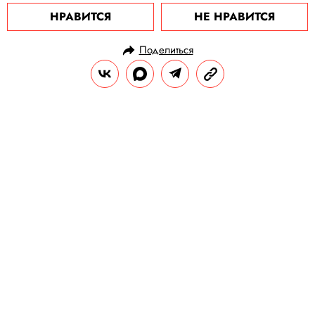
НРАВИТСЯ
НЕ НРАВИТСЯ
Поделиться
НОВОСТИ
МОДА
14.07.2020, 18:07
Яркие и летние: Swatch выпустили
коллекцию часов Big Bold Jelly в
неоновых оттенках
Отличительные черты — прозрачный
корпус и яркие детали.
РЕДАКЦИЯ «ПРАВИЛ ЖИЗНИ»