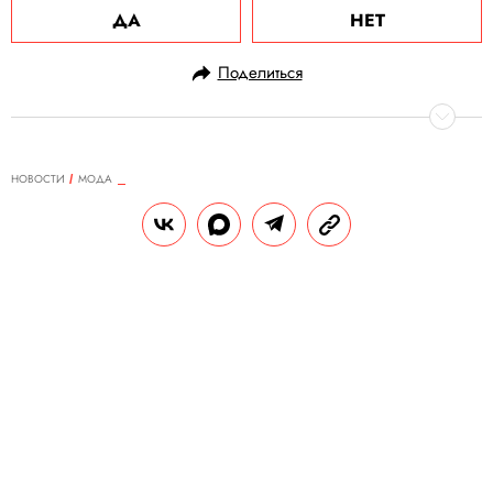
ДА
НЕТ
Поделиться
НОВОСТИ
МОДА
17.09.2020, 17:42
ОБНОВЛЕНО
15.02.2026, 06:12
Раф Симонс запускает женскую
линию своего бренда Raf Simons
Первую женскую коллекцию увидим уже
23 октября 2020 года.
РЕДАКЦИЯ «ПРАВИЛ ЖИЗНИ»
Теги:
мода
Раф Симонс