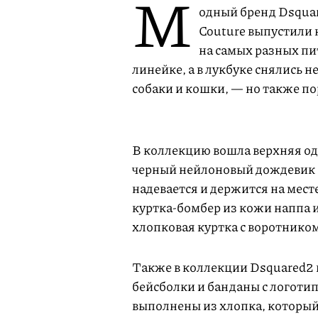
М
одный бренд Dsqua
Couture выпустили 
на самых разных пи
линейке, а в лукбуке снялись
собаки и кошки, — но также по
В коллекцию вошла верхняя од
черный нейлоновый дождевик 
надевается и держится на мест
куртка-бомбер из кожи наппа 
хлопковая куртка с воротнико
Также в коллекции Dsquared2 и
бейсболки и банданы с логотип
выполнены из хлопка, который