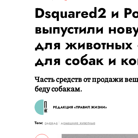
Dsquared2 и Po
выпустили нов
для животных 
для собак и к
Часть средств от продажи ве
беду собакам.
РЕДАКЦИЯ «ПРАВИЛ ЖИЗНИ»
Теги:
одежда
домашние животные