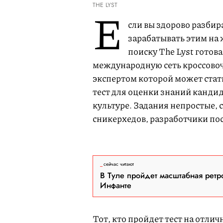
THE LYST
Е
сли вы здорово разбира
зарабатывать этим на
поиску The Lyst готов
международную сеть кроссовочн
экспертом которой может ста
тест для оценки знаний кандид
культуре. Задания непростые,
сникерхедов, разработчики пос
сейчас читают
В Туле пройдет масштабная ретр
Инфанте
Тот, кто пройдет тест на отлич