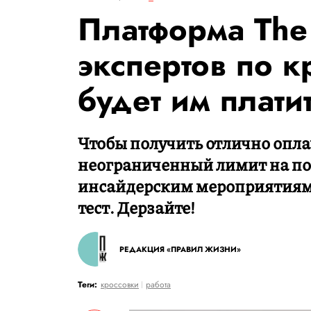
Платформа The 
экспертов по к
будет им плати
Чтобы получить отлично опл
неограниченный лимит на пок
инсайдерским мероприятиям
тест. Дерзайте!
РЕДАКЦИЯ «ПРАВИЛ ЖИЗНИ»
Теги:
кроссовки
работа