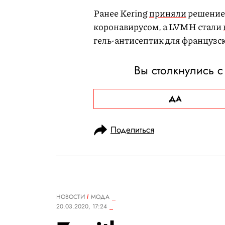
Ранее Kering
приняли
решение 
коронавирусом, а LVMH стали
гель-антисептик для французс
Вы столкнулись с
ДА
Поделиться
НОВОСТИ
МОДА
20.03.2020, 17:24