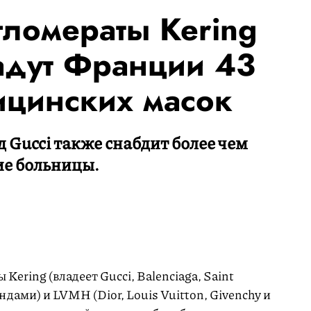
ломераты Kering
адут Франции 43
цинских масок
Gucci также снабдит более чем
ие больницы.
Kering (владеет Gucci, Balenciaga, Saint
ндами) и LVMH (Dior, Louis Vuitton, Givenchy и