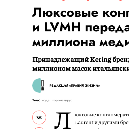
Люксовые конг
и LVMH перед
миллиона меди
Принадлежащий Kering бренд 
миллионом масок итальянск
РЕДАКЦИЯ «ПРАВИЛ ЖИЗНИ»
Теги:
мода
коронавирус
Л
юксовые конгломераты 
Laurent и другими бре