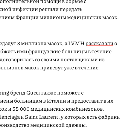
 дополнительной помощи в борьбе с
сной инфекции решили передать
ениям Франции миллионы медицинских масок.
редадут 3 миллиона масок, а LVMH
рассказали
о
бжать ими французские больницы в течение
договорилась со своими поставщиками из
иллионов масок привезут уже в течение
ng бренд Gucci также поможет с
ены больницам в Италии и предоставит в их
сок и 55 000 медицинских комбинезонов.
nciaga и Saint Laurent, у которых есть фабрики
производство медицинской одежды.