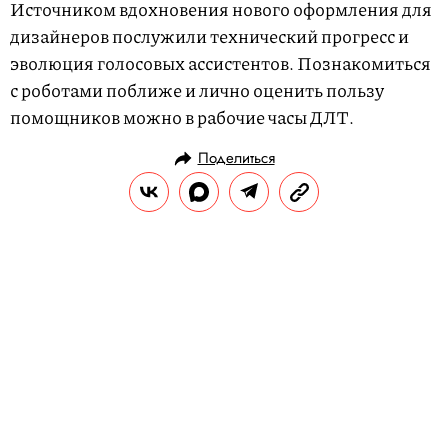
Источником вдохновения нового оформления для
дизайнеров послужили технический прогресс и
эволюция голосовых ассистентов. Познакомиться
с роботами поближе и лично оценить пользу
помощников можно в рабочие часы ДЛТ.
Поделиться
НОВОСТИ
МОДА
22.03.2019, 16:34
Rado выпустили новую модель
часов Captain Cook
Captain Cook Automatic Limited Edition
была выпущена в количестве 1962 штуки,
а также получила коллекцию сменных