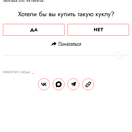
Хотели бы вы купить такую куклу?
ДА
НЕТ
Поделиться
НОВОСТИ
МОДА
26.01.2021, 15:36
Дизайнер Джонатан Андерсон
(JW Anderson) запускает
собственную линию кроссовок
В продажу они поступят в мае.