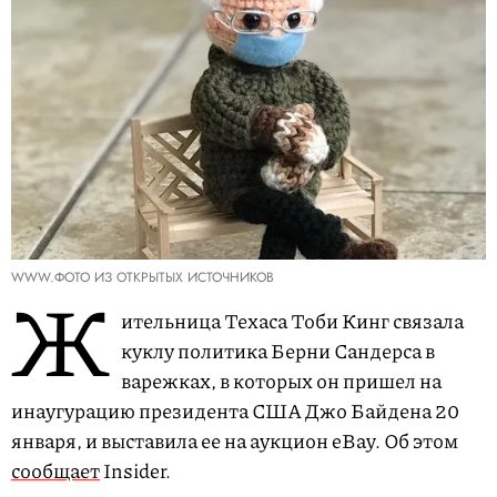
WWW.ФОТО ИЗ ОТКРЫТЫХ ИСТОЧНИКОВ
Ж
ительница Техаса Тоби Кинг связала
куклу политика Берни Сандерса в
варежках, в которых он пришел на
инаугурацию президента США Джо Байдена 20
января, и выставила ее на аукцион eBay. Об этом
сообщает
Insider.