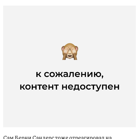
Сам Берни Сандерс тоже отреагировал на