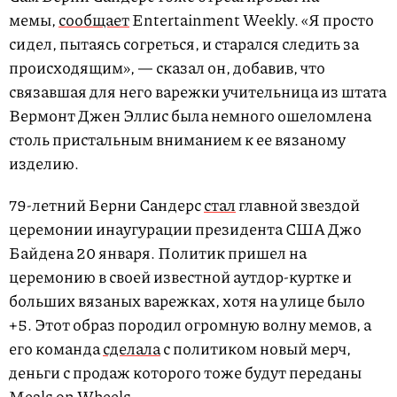
мемы,
сообщает
Entertainment Weekly. «Я просто
сидел, пытаясь согреться, и старался следить за
происходящим», — сказал он, добавив, что
связавшая для него варежки учительница из штата
Вермонт Джен Эллис была немного ошеломлена
столь пристальным вниманием к ее вязаному
изделию.
79-летний Берни Сандерс
стал
главной звездой
церемонии инаугурации президента США Джо
Байдена 20 января. Политик пришел на
церемонию в своей известной аутдор-куртке и
больших вязаных варежках, хотя на улице было
+5. Этот образ породил огромную волну мемов, а
его команда
сделала
с политиком новый мерч,
деньги с продаж которого тоже будут переданы
Meals on Wheels.