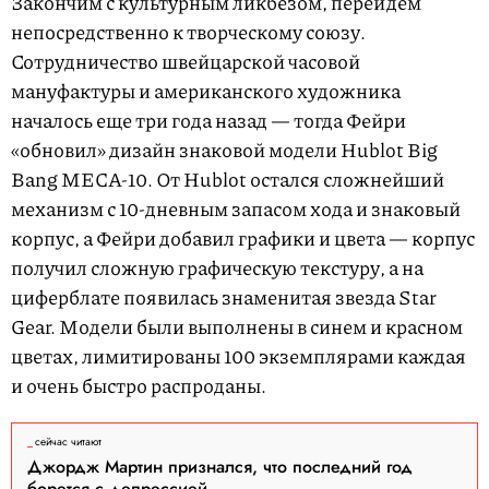
Закончим с культурным ликбезом, перейдем
непосредственно к творческому союзу.
Сотрудничество швейцарской часовой
мануфактуры и американского художника
началось еще три года назад — тогда Фейри
«обновил» дизайн знаковой модели Hublot Big
Bang MECA-10. От Hublot остался сложнейший
механизм с 10-дневным запасом хода и знаковый
корпус, а Фейри добавил графики и цвета — корпус
получил сложную графическую текстуру, а на
циферблате появилась знаменитая звезда Star
Gear. Модели были выполнены в синем и красном
цветах, лимитированы 100 экземплярами каждая
и очень быстро распроданы.
сейчас читают
Джордж Мартин признался, что последний год
борется с депрессией