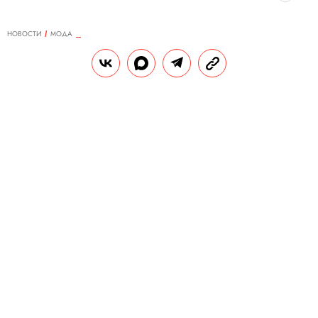
НОВОСТИ
МОДА
28.04.2021, 12:00
Названы финалисты LVMH Prize
2021
За главный приз будут бороться 9
дизайнеров.
РЕДАКЦИЯ «ПРАВИЛ ЖИЗНИ»
Теги:
мода
дизайнер